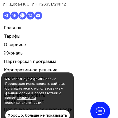
ИП Добан К.С. ИНН:263517214142
Главная
Тарифы
О сервисе
Журналы
Партнерская программа
Корпоративное решение
Частные разработки
Мы используем файлы соокie.
Продолжая использовать сайт, вы
Статьи
соглашаетесь с использованием
файлов cookie в соответствии с
Если игнорировать
нашей
Политикой
нормы СанПиН, то...
конфиденциальности
.
Политика конфиденциальности
Хорошо, больше не показывать
Согласие на обработку