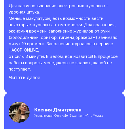
разработчикам сервиса ведения электронных
Для нас использование электронных журналов -
журналов. С вами наша работа становится легче. Ещё
удобная штука.
раз спасибо.
Меньше макулатуры, есть возможность вести
некоторые журналы автоматически. Для сравнения,
экономия времени: заполнение журналов от руки
(холодильники, фритюр, гигиена,бракераж) занимало
минут 10 времени. Заполнение журналов в сервисе
HACCP-ONLINE,
от силы 3 минуты. В целом, всё нравится! В процессе
работы вопросы менеджеры не задают, жалоб не
поступает.
Коллегам рекомендую.
Читать далее
Ксения Дмитриева
Управляющая Сеть кафе "Bazar family", г. Москва