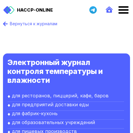
HACCP-ONLINE
Вернуться к журналам
Электронный журнал
контроля температуры и
влажности
для ресторанов, пиццерий, кафе, баров
для предприятий доставки еды
для фабрик-кухонь
для образовательных учреждений
для пищевых производств