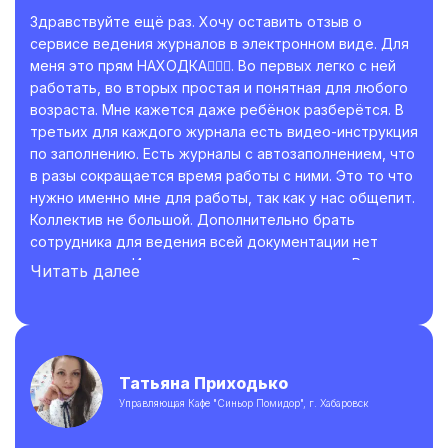
Здравствуйте ещё раз. Хочу оставить отзыв о
сервисе ведения журналов в электронном виде. Для
меня это прям НАХОДКА👍🏼😊. Во первых легко с ней
работать, во вторых простая и понятная для любого
возраста. Мне кажется даже ребёнок разберётся. В
третьих для каждого журнала есть видео-инструкция
по заполнению. Есть журналы с автозаполнением, что
в разы сокращается время работы с ними. Это то что
нужно именно мне для работы, так как у нас общепит.
Коллектив не большой. Дополнительно брать
сотрудника для ведения всей документации нет
возможности. И это приходится делать мне. Раньше
Читать далее
на заполнения всех журналов уходило много времени
иногда приходилось брать их домой и заполнять
потому что была ещё и параллельная работа. А
сейчас я прям выдохнула. Огромное спасибо во
первых что когда-то наткнулась на страницу Ольги
Татьяна Приходько
которая помогла с разработкой программы ХАССП и
Управляющая Кафе "Синьор Помидор", г. Хабаровск
обучение по ней и даже после помогает отвечая на
возникающие вопросы и огромное спасибо