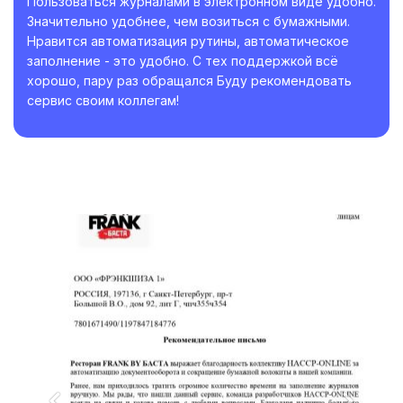
Пользоваться журналами в электронном виде удобно.
Значительно удобнее, чем возиться с бумажными.
Нравится автоматизация рутины, автоматическое
заполнение - это удобно. С тех поддержкой всё
хорошо, пару раз обращался Буду рекомендовать
сервис своим коллегам!