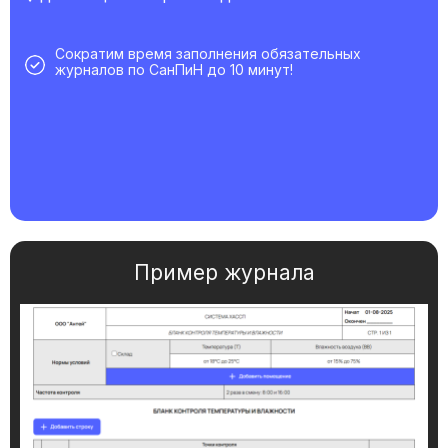
Сократим время заполнения обязательных
журналов по СанПиН до 10 минут!
Пример журнала