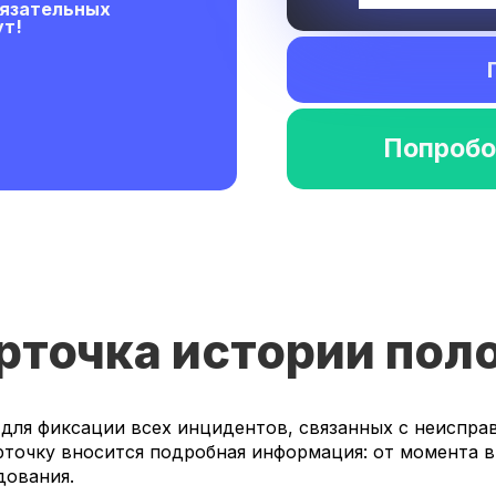
обязательных
ут!
Попробо
рточка истории пол
для фиксации всех инцидентов, связанных с неиспра
рточку вносится подробная информация: от момента 
дования.