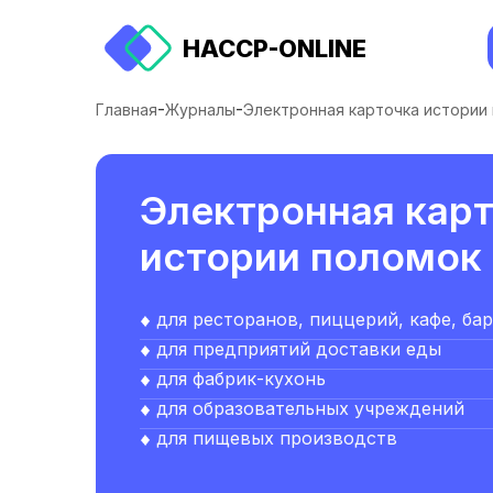
HACCP-ONLINE
-
-
Главная
Журналы
Электронная карточка истории
Электронная кар
истории поломок
для ресторанов, пиццерий, кафе, ба
для предприятий доставки еды
для фабрик-кухонь
для образовательных учреждений
для пищевых производств