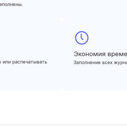
аполнены.
Экономия врем
 или распечатывать
Заполнение всех журна