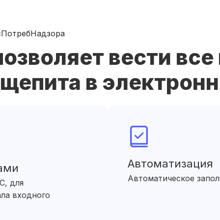
осПотребНадзора
озволяет вести вс
щепита в электронн
Автоматизация
ами
Автоматическое запол
С, для
ла входного