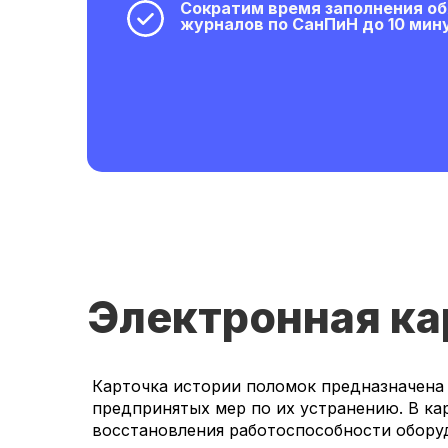
Сократим время заполнения 
журналов по СанПиН до 10 мин
Электронная ка
Карточка истории поломок предназначена 
предпринятых мер по их устранению. В ка
восстановления работоспособности обору