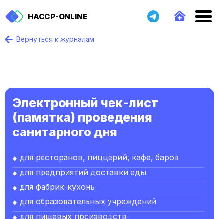
HACCP-ONLINE
Вернуться к журналам
Электронный чек-лист
(памятка) проведения
санитарного дня
для ресторанов, пиццерий, кафе, баров
для предприятий доставки еды
для фабрик-кухонь
для образовательных учреждений
для пищевых производств