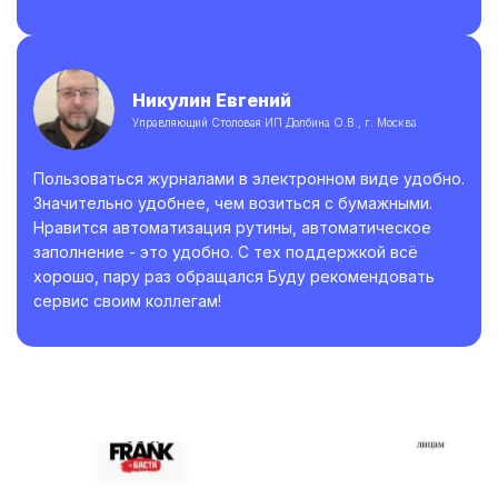
Никулин Евгений
Управляющий Столовая ИП Долбина О.В., г. Москва
Пользоваться журналами в электронном виде удобно.
Значительно удобнее, чем возиться с бумажными.
Нравится автоматизация рутины, автоматическое
заполнение - это удобно. С тех поддержкой всё
хорошо, пару раз обращался Буду рекомендовать
сервис своим коллегам!