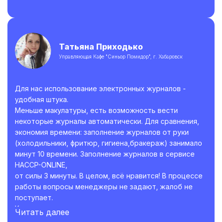
иногда приходилось брать их домой и заполнять
потому что была ещё и параллельная работа. А
сейчас я прям выдохнула. Огромное спасибо во
первых что когда-то наткнулась на страницу Ольги
Татьяна Приходько
которая помогла с разработкой программы ХАССП и
Управляющая Кафе "Синьор Помидор", г. Хабаровск
обучение по ней и даже после помогает отвечая на
возникающие вопросы и огромное спасибо
разработчикам сервиса ведения электронных
Для нас использование электронных журналов -
журналов. С вами наша работа становится легче. Ещё
удобная штука.
раз спасибо.
Меньше макулатуры, есть возможность вести
некоторые журналы автоматически. Для сравнения,
экономия времени: заполнение журналов от руки
(холодильники, фритюр, гигиена,бракераж) занимало
минут 10 времени. Заполнение журналов в сервисе
HACCP-ONLINE,
от силы 3 минуты. В целом, всё нравится! В процессе
работы вопросы менеджеры не задают, жалоб не
поступает.
Коллегам рекомендую.
Читать далее