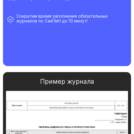
Сократим время заполнения обязательных
журналов по СанПиН до 10 минут!
Пример журнала