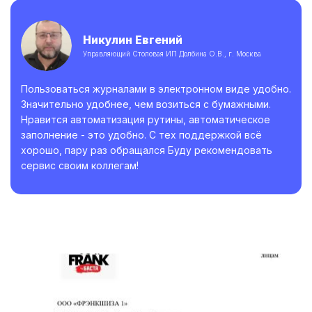
Никулин Евгений
Управляющий Столовая ИП Долбина О.В., г. Москва
Пользоваться журналами в электронном виде удобно.
Значительно удобнее, чем возиться с бумажными.
Нравится автоматизация рутины, автоматическое
заполнение - это удобно. С тех поддержкой всё
хорошо, пару раз обращался Буду рекомендовать
сервис своим коллегам!