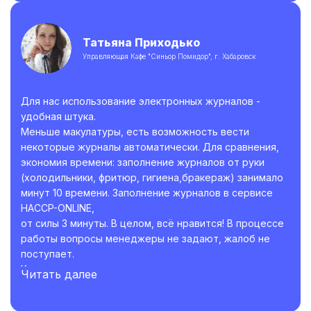
потому что была ещё и параллельная работа. А
сейчас я прям выдохнула. Огромное спасибо во
первых что когда-то наткнулась на страницу Ольги
Татьяна Приходько
которая помогла с разработкой программы ХАССП и
Управляющая Кафе "Синьор Помидор", г. Хабаровск
обучение по ней и даже после помогает отвечая на
возникающие вопросы и огромное спасибо
разработчикам сервиса ведения электронных
Для нас использование электронных журналов -
журналов. С вами наша работа становится легче. Ещё
удобная штука.
раз спасибо.
Меньше макулатуры, есть возможность вести
некоторые журналы автоматически. Для сравнения,
экономия времени: заполнение журналов от руки
(холодильники, фритюр, гигиена,бракераж) занимало
минут 10 времени. Заполнение журналов в сервисе
HACCP-ONLINE,
от силы 3 минуты. В целом, всё нравится! В процессе
работы вопросы менеджеры не задают, жалоб не
поступает.
Коллегам рекомендую.
Читать далее