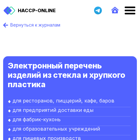
HACCP-ONLINE
Вернуться к журналам
Электронный перечень
изделий из стекла и хрупкого
пластика
для ресторанов, пиццерий, кафе, баров
для предприятий доставки еды
для фабрик-кухонь
для образовательных учреждений
для пищевых производств