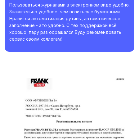
Пользоваться журналами в электронном виде удобно.
Значительно удобнее, чем возиться с бумажными.
Нравится автоматизация рутины, автоматическое
заполнение - это удобно. С тех поддержкой всё
хорошо, пару раз обращался Буду рекомендовать
сервис своим коллегам!