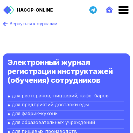
HACCP-ONLINE
Вернуться к журналам
Электронный журнал
регистрации инструктажей
(обучения) сотрудников
для ресторанов, пиццерий, кафе, баров
для предприятий доставки еды
для фабрик-кухонь
для образовательных учреждений
для пищевых производств