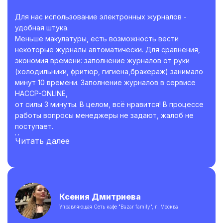
возникающие вопросы и огромное спасибо
разработчикам сервиса ведения электронных
Для нас использование электронных журналов -
журналов. С вами наша работа становится легче. Ещё
удобная штука.
раз спасибо.
Меньше макулатуры, есть возможность вести
некоторые журналы автоматически. Для сравнения,
экономия времени: заполнение журналов от руки
(холодильники, фритюр, гигиена,бракераж) занимало
минут 10 времени. Заполнение журналов в сервисе
HACCP-ONLINE,
от силы 3 минуты. В целом, всё нравится! В процессе
работы вопросы менеджеры не задают, жалоб не
поступает.
Коллегам рекомендую.
Читать далее
Ксения Дмитриева
Управляющая Сеть кафе "Bazar family", г. Москва