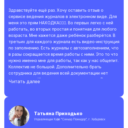
Здравствуйте ещё раз. Хочу оставить отзыв о
сервисе ведения журналов в электронном виде. Для
меня это прям НАХОДКА👍🏼😊. Во первых легко с ней
работать, во вторых простая и понятная для любого
возраста. Мне кажется даже ребёнок разберётся. В
третьих для каждого журнала есть видео-инструкция
по заполнению. Есть журналы с автозаполнением, что
в разы сокращается время работы с ними. Это то что
нужно именно мне для работы, так как у нас общепит.
Коллектив не большой. Дополнительно брать
сотрудника для ведения всей документации нет
возможности. И это приходится делать мне. Раньше
Читать далее
на заполнения всех журналов уходило много времени
иногда приходилось брать их домой и заполнять
потому что была ещё и параллельная работа. А
сейчас я прям выдохнула. Огромное спасибо во
первых что когда-то наткнулась на страницу Ольги
Татьяна Приходько
которая помогла с разработкой программы ХАССП и
Управляющая Кафе "Синьор Помидор", г. Хабаровск
обучение по ней и даже после помогает отвечая на